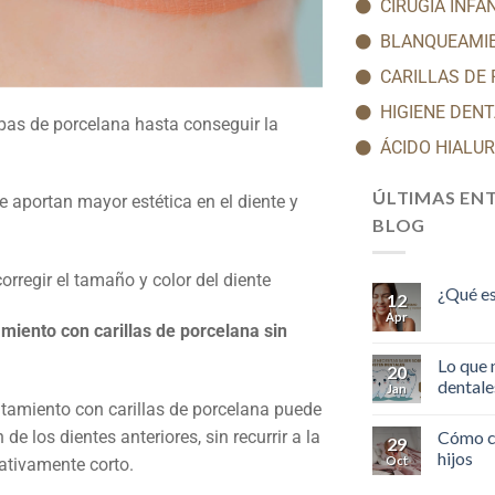
CIRUGÍA INFA
BLANQUEAMI
CARILLAS DE
HIGIENE DEN
apas de porcelana hasta conseguir la
ÁCIDO HIALU
ÚLTIMAS EN
e aportan mayor estética en el diente y
BLOG
rregir el tamaño y color del diente
¿Qué es
12
Apr
miento con carillas de porcelana sin
Lo que 
20
dentales
Jan
atamiento con carillas de porcelana puede
Cómo cu
e los dientes anteriores, sin recurrir a la
29
hijos
Oct
ativamente corto.