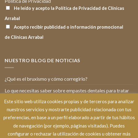
Política de Privacidad
He leído y acepto la Política de Privacidad de Clínicas
Arrabal
Acepto recibir publicidad o información promocional
de Clínicas Arrabal
NUESTRO BLOG DE NOTICIAS
¿Qué es el bruxismo y cómo corregirlo?
Lo que necesitas saber sobre empastes dentales para tratar
la caries
Este sitio web utiliza cookies propias y de terceros para analizar
nuestros servicios y mostrarte publicidad relacionada con tus
Cómo cuidar la salud bucodental de tus hijos
preferencias, en base a un perfil elaborado a partir de tus hábitos
10 curiosidades que desconocías de la Odontología
de navegación (por ejemplo, páginas visitadas). Puedes
7 consejos para perder el miedo al dentista
configurar o rechazar la utilización de cookies u obtener más